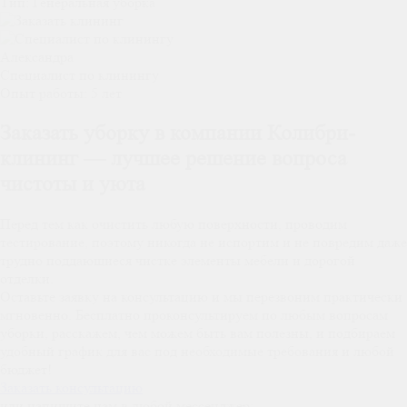
Тип:
Генеральная уборка
Александра
Специалист по клинингу
Опыт работы:
5 лет
Заказать уборку в компании Колибри-
клининг — лучшее решение вопроса
чистоты и уюта
Перед тем как очистить любую поверхности, проводим
тестирование, поэтому никогда не испортим и не повредим даже
трудно поддающиеся чистке элементы мебели и дорогой
отделки.
Оставьте заявку на консультацию и мы перезвоним практически
мгновенно. Бесплатно проконсультируем по любым вопросам
уборки, расскажем, чем можем быть вам полезны, и подбираем
удобный график для вас под необходимые требования и любой
бюджет!
Заказать консультацию
или напишите нам в любой мессенджер: