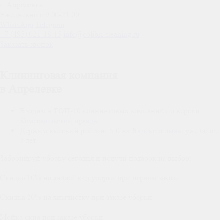
г. Апрелевка
Ежедневно с 9:00-21:00
WhatsApp
Telegram
+7 (495) 021-18-15
info@colibri-cleaning.ru
Заказать звонок
Клининговая компания
в Апрелевке
Входим в ТОП-10 клининговых компаний по версии
Комсомольской правды
Держим высокий рейтинг
5,0
на
Яндекс отзывы
уже более
7 лет
Забронируй уборку
сегодня
и получи
подарок
на выбор:
Cкидка 10% на любой вид уборки при первом заказе
Скидка 20% на химчистку при заказе уборки
Мойка окна при заказе уборки