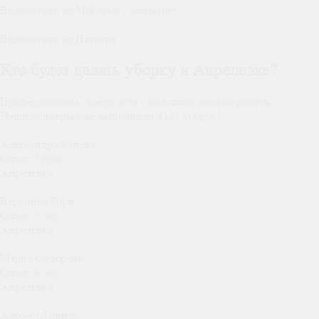
Видеоотзыв от Максима о клининге
Видеоотзыв от Натальи
Кто будет делать уборку в Апрелевке?
Профессионалы своего дела с большим опытом работы.
Наши клинеры уже выполнили
4127
уборок!
Александра Канева
Опыт:
3 года
Апрелевка
Вероника Горн
Опыт:
5 лет
Апрелевка
Мария Сидорова
Опыт:
6 лет
Апрелевка
Альберт Гринев