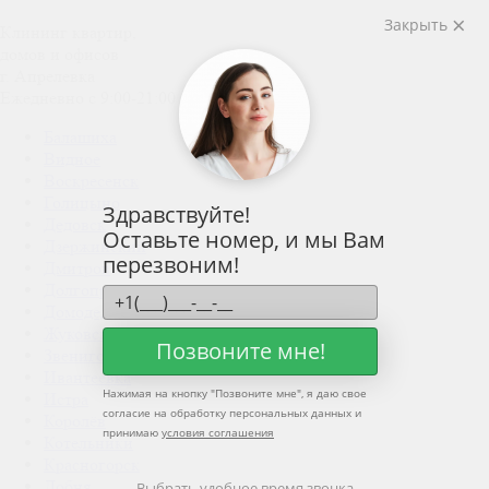
Закрыть
Клининг квартир,
домов и офисов
г. Апрелевка
Ежедневно с 9:00-21:00
Балашиха
Видное
Воскресенск
Голицыно
Здравствуйте!
Дедовск
Оставьте номер, и мы Вам
Дзержинский
перезвоним!
Дмитров
Долгопрудный
Домодедово
Жуковский
Позвоните мне!
Звенигород
Ивантеевка
Нажимая на кнопку "
Позвоните мне
", я даю свое
Истра
согласие на обработку персональных данных и
Королёв
принимаю
условия соглашения
Котельники
Красногорск
Лобня
Выбрать удобное время звонка