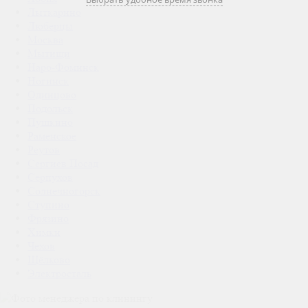
Лыткарино
Люберцы
Москва
Мытищи
Наро-Фоминск
Ногинск
Одинцово
Подольск
Пушкино
Раменское
Реутов
Сергиев Посад
Серпухов
Солнечногорск
Ступино
Фрязино
Химки
Чехов
Щёлково
Электросталь