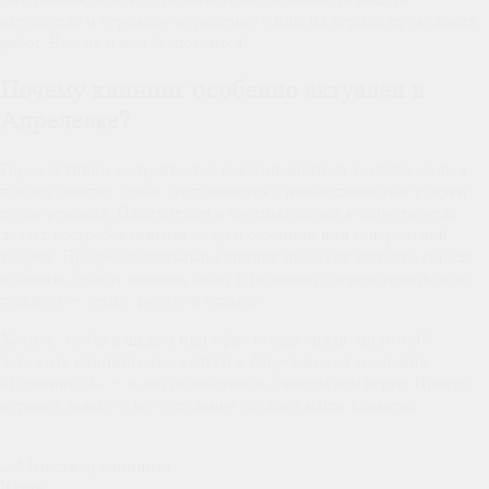
имущества и бережное обращение с ним на период проведения
работ. Вам не о чем беспокоится!
Почему клининг особенно актуален в
Апрелевке?
Город активно застраивается новыми жилыми комплексами, а
потому многие семьи сталкиваются с необходимостью уборки
после ремонта. Наличие дач и частных домов в окрестностях
делает востребованными услуги сезонной или генеральной
уборки. Профессиональный клининг поможет жителям города
избавить себя от лишних забот и позволит сосредоточиться на
главном — семье, работе и отдыхе.
Хотите, чтобы ваш дом или офис всегда сияли чистотой?
Закажите клининговые услуги в Апрелевке от компании
«Клининг24» — и мы позаботимся о вашем комфорте. Просто
оставьте заявку, а все остальное сделают наши клинеры.
Юлия